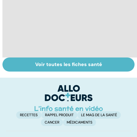
Voir toutes les fiches santé
La tuberculose
Staphylocoque
Q
pulmonaire
doré : une
c
bactérie sous
surveillance
RECETTES
RAPPEL PRODUIT
LE MAG DE LA SANTÉ
CANCER
MÉDICAMENTS