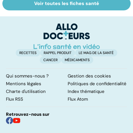
Voir toutes les fiches santé
Suicide : prévenir
La tuberculose
V
le passage à
pulmonaire
se
l'acte
c
r
RECETTES
RAPPEL PRODUIT
LE MAG DE LA SANTÉ
CANCER
MÉDICAMENTS
Qui sommes-nous ?
Gestion des cookies
Mentions légales
Politiques de confidentialité
Charte d'utilisation
Index thématique
Flux RSS
Flux Atom
Retrouvez-nous sur