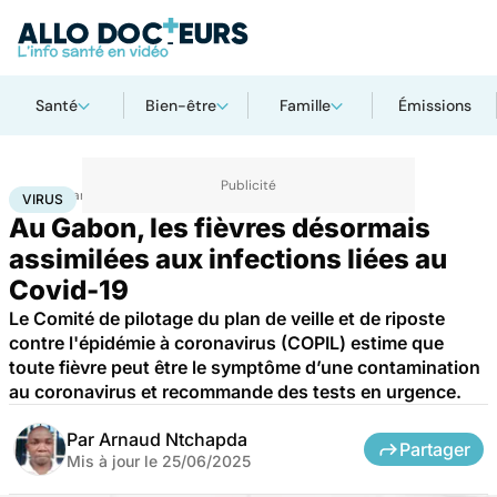
Santé
Bien-être
Famille
Émissions
Accueil
Santé
Maladies
Maladies infectieuses
Virus
VIRUS
Au Gabon, les fièvres désormais
assimilées aux infections liées au
Covid-19
Le Comité de pilotage du plan de veille et de riposte
contre l'épidémie à coronavirus (COPIL) estime que
toute fièvre peut être le symptôme d’une contamination
au coronavirus et recommande des tests en urgence.
Par
Arnaud Ntchapda
Partager
Mis à jour le
25/06/2025