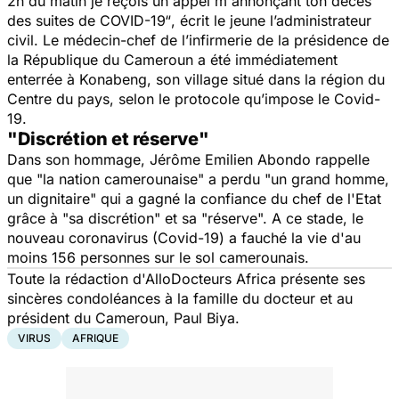
2h du matin je reçois un appel m'annonçant ton décès
des suites de COVID-19“
, écrit le jeune l’administrateur
civil. Le médecin-chef de l’infirmerie de la présidence de
la République du Cameroun a été immédiatement
enterrée à Konabeng, son village situé dans la région du
Centre du pays, selon le protocole qu’impose le Covid-
19.
"Discrétion et réserve"
Dans son hommage, Jérôme Emilien Abondo rappelle
que
"la nation camerounaise"
a perdu
"un grand homme,
un dignitaire"
qui a gagné la confiance du chef de l'Etat
grâce à
"sa discrétion"
et sa
"réserve
". A ce stade, le
nouveau coronavirus (Covid-19) a fauché la vie d'au
moins 156 personnes sur le sol camerounais.
Toute la rédaction d'AlloDocteurs Africa présente ses
sincères condoléances à la famille du docteur et au
président du Cameroun, Paul Biya.
VIRUS
AFRIQUE