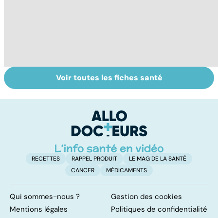
Voir toutes les fiches santé
Tout savoir sur
Inflammation des
Vi
les infections
amygdales : que
oc
pulmonaires
faire en cas
qu
d'angine ?
su
in
RECETTES
RAPPEL PRODUIT
LE MAG DE LA SANTÉ
CANCER
MÉDICAMENTS
Qui sommes-nous ?
Gestion des cookies
Mentions légales
Politiques de confidentialité