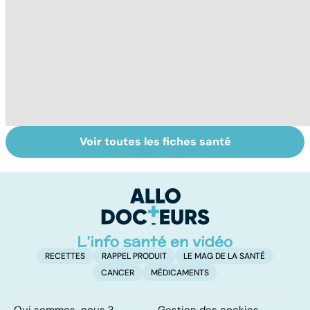
Voir toutes les fiches santé
Tout savoir sur
Inflammation des
Vi
les infections
amygdales : que
oc
pulmonaires
faire en cas
qu
d'angine ?
su
in
RECETTES
RAPPEL PRODUIT
LE MAG DE LA SANTÉ
CANCER
MÉDICAMENTS