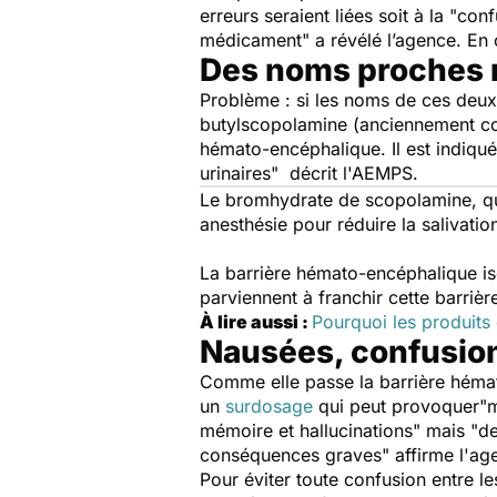
erreurs seraient liées soit à la
"confu
médicament"
a
révélé
l’agence
.
En 
Des noms proches m
Problème : si les noms de ces deux
butylscopolamine (anciennement con
hémato-encéphalique. Il est indiqué 
urinaires"
décrit l'AEMPS
.
Le bromhydrate de scopolamine, qu
anesthésie pour réduire la salivatio
La barrière hémato-encéphalique iso
parviennent à franchir cette barrièr
À lire aussi
:
Pourquoi les produits 
Nausées, confusion,
Comme elle passe la barrière hémat
un
surdosage
qui peut provoquer
"m
mémoire et hallucinations" mais
"de
conséquences graves"
affirme l
'a
g
Pour éviter toute confusion entre