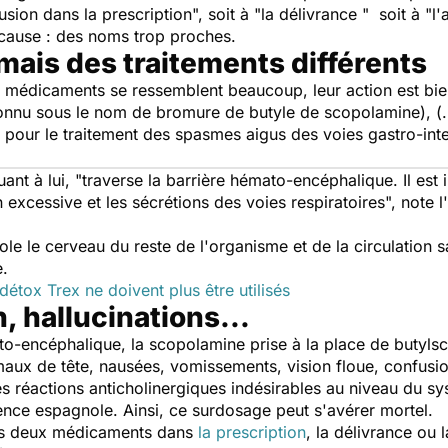
sion dans la prescription",
soit à
"la délivrance "
soit à "
l'
cause : des noms trop proches.
ais des traitements différents
 médicaments se ressemblent beaucoup, leur action est bien
nu sous le nom de bromure de butyle de scopolamine), (...
pour le traitement des spasmes aigus des voies gastro-intest
ant à lui,
"traverse la barrière hémato-encéphalique. Il es
n excessive et les sécrétions des voies respiratoires",
note l
le le cerveau du reste de l'organisme et de la circulation
e.
détox Trex ne doivent plus être utilisés
 hallucinations...
o-encéphalique, la scopolamine prise à la place de butylsc
aux de tête, nausées, vomissements, vision floue, confusio
s réactions anticholinergiques indésirables au niveau du s
ence espagnole
.
Ainsi, ce
surdosage peut s'avérer
mortel.
 les deux médicaments dans
la prescription
, la délivrance ou 