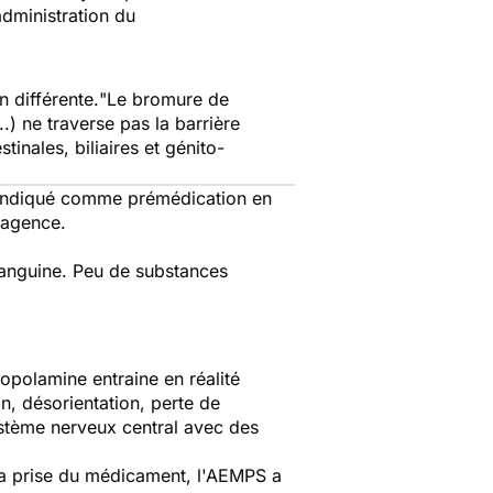
administration du
 différente.
"Le bromure de
) ne traverse pas la barrière
inales, biliaires et génito-
t indiqué comme prémédication en
'agence.
 sanguine. Peu de substances
opolamine entraine en réalité
n, désorientation, perte de
ystème nerveux central avec des
la prise du
médicament
, l'AEMPS a