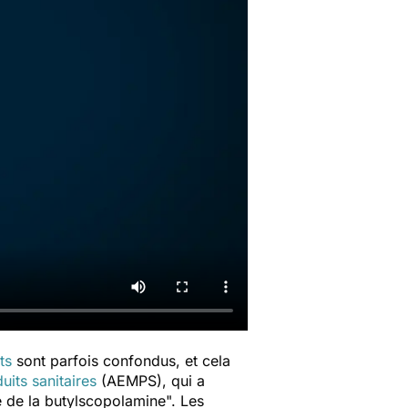
ts
sont parfois confondus, et cela
its sanitaires
(AEMPS), qui a
e de la
butylscopolamine
"
.
Les