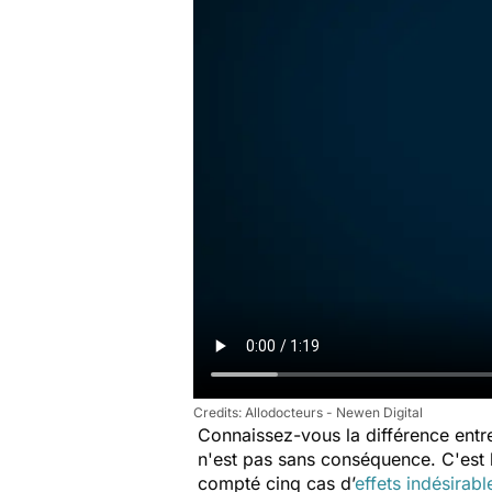
Allodocteurs - Newen Digital
Connaissez-vous la différence ent
n'est pas sans conséquence. C'est 
compté cinq cas d’
effets indésirabl