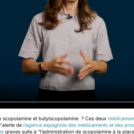
re scopolamine et butylscopolamine ? Ces deux
médicamen
l'alerte de
l’agence espagnole des médicaments et des produ
es
graves suite à "
l’
administration de
scopolamine
à la plac