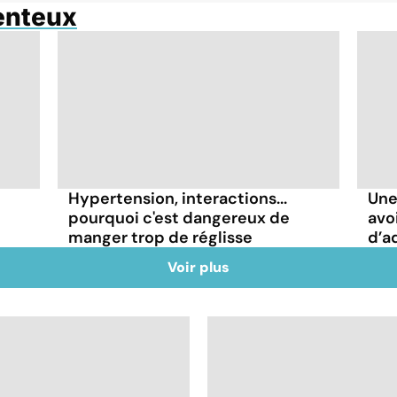
enteux
Hypertension, interactions...
Une
pourquoi c'est dangereux de
avo
manger trop de réglisse
d’a
Voir plus