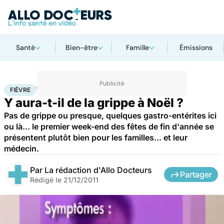
Santé
Bien-être
Famille
Émissions
Accueil
Famille
Enfant
Fièvre
FIÈVRE
Y aura-t-il de la grippe à Noël ?
Pas de grippe ou presque, quelques gastro-entérites ici
ou là... le premier week-end des fêtes de fin d'année se
présentent plutôt bien pour les familles... et leur
médecin.
Par
La rédaction d'Allo Docteurs
Partager
Rédigé le
21/12/2011