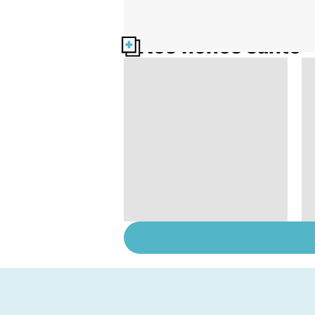
Nos fiches santé
Troubles de la vue : et
si c'était un
glaucome ?