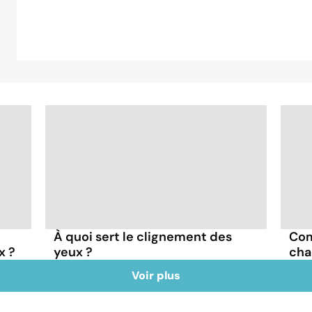
À quoi sert le clignement des
Com
x ?
yeux ?
cha
Voir plus