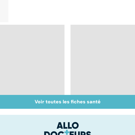
Voir toutes les fiches santé
Faire le point sur sa
Myopie : comment la
vision
corriger ?