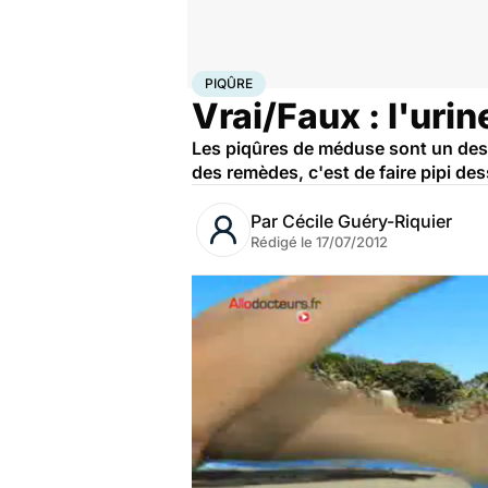
Accueil
Santé
Maladies
Piqûre
PIQÛRE
Vrai/Faux : l'uri
Les piqûres de méduse sont un des d
des remèdes, c'est de faire pipi des
Par
Cécile Guéry-Riquier
Rédigé le
17/07/2012