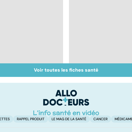
Voir toutes les fiches santé
Acupuncture :
Huiles essentielles :
comment est-elle
mode d'emploi
pratiquée ?
ETTES
RAPPEL PRODUIT
LE MAG DE LA SANTÉ
CANCER
MÉDICAM