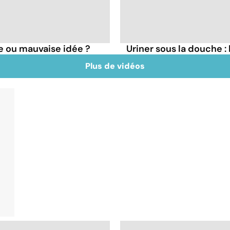
e ou mauvaise idée ?
Uriner sous la douche 
Plus de vidéos