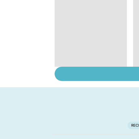
Algie vasculaire de la
face : une douleur
insupportable
REC