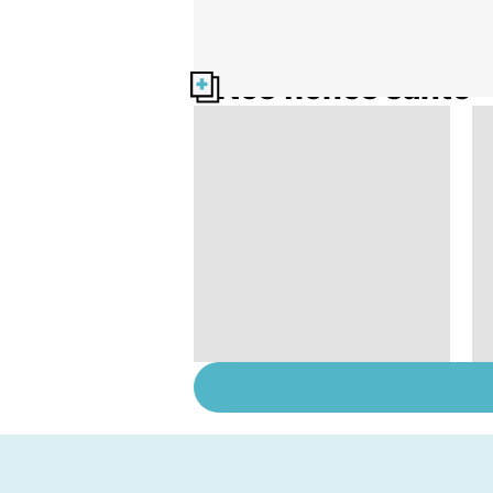
Nos fiches santé
Suicide : prévenir le
passage à l'acte