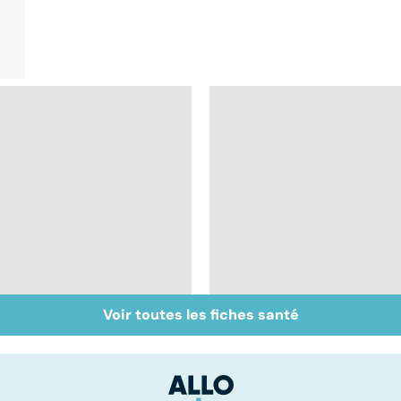
Voir toutes les fiches santé
Comment tenir ses
Un rhume, ça se
bonnes résolutions
soigne ?