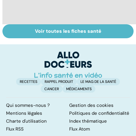
Voir toutes les fiches santé
VIH : la maladie
Faire du sport à
D
dont on ne guérit
domicile, c'est
le
pas
facile !
c
l
l
RECETTES
RAPPEL PRODUIT
LE MAG DE LA SANTÉ
CANCER
MÉDICAMENTS
Qui sommes-nous ?
Gestion des cookies
Mentions légales
Politiques de confidentialité
Charte d'utilisation
Index thématique
Flux RSS
Flux Atom