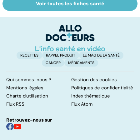
Voir toutes les fiches santé
Tout savoir sur le
Mélanome : le
P
cancer de la
plus redouté des
l
vessie
cancers de la
d
peau
RECETTES
RAPPEL PRODUIT
LE MAG DE LA SANTÉ
CANCER
MÉDICAMENTS
Qui sommes-nous ?
Gestion des cookies
Mentions légales
Politiques de confidentialité
Charte d'utilisation
Index thématique
Flux RSS
Flux Atom
Retrouvez-nous sur