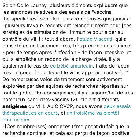
Selon Odile Launay, plusieurs éléments expliquent que
les annonces relatives à des essais de "vaccins
thérapeutiques" semblent plus nombreuses que jamais :
"plusieurs travaux récents ont relancé l'intérêt pour [ces
stratégies de stimulation de l'immunité pour aider au
contrôle du VIH] : tout d'abord, l'
étude Visconti
, qui a
consisté en un traitement très, très précoce des patients
- peu de temps après l'infection - de façon intensive, et
qui a empêché un rebond de la charge virale. Il y a
également le cas de
ce bébé américain
, traité de façon
très précoce, [pour lequel le virus apparaît inactivé]…"
De nombreuses voies de traitement sont activement
explorées par des équipes de recherches réparties sur
tout le globe. "En conséquence, il y a aujourd’hui de très
nombreux candidats-vaccins (2), ciblant différents
antigènes
du VIH. Au CICVCP, nous avons
deux essais
thérapeutiques en cours
, et
un troisième va bientôt
commencer
."
"[Ces nombreuses] annonces témoignent du fait que la
recherche continue, et cela est perçu de façon positive