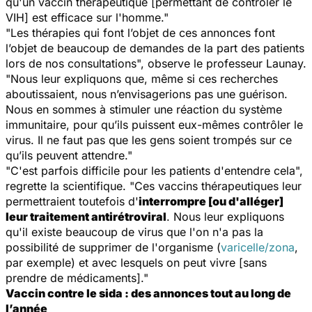
qu'un vaccin thérapeutique [permettant de contrôler le
VIH] est efficace sur l'homme."
"Les thérapies qui font l’objet de ces annonces font
l’objet de beaucoup de demandes de la part des patients
lors de nos consultations", observe le professeur Launay.
"Nous leur expliquons que, même si ces recherches
aboutissaient, nous n’envisagerions pas une guérison.
Nous en sommes à stimuler une réaction du système
immunitaire, pour qu’ils puissent eux-mêmes contrôler le
virus. Il ne faut pas que les gens soient trompés sur ce
qu’ils peuvent attendre."
"C'est parfois difficile pour les patients d'entendre cela",
regrette la scientifique. "Ces vaccins thérapeutiques leur
permettraient toutefois d'
interrompre [ou d'alléger]
leur traitement a
ntirétroviral
. Nous leur expliquons
qu'il existe beaucoup de virus que l'on n'a pas la
possibilité de supprimer de l'organisme (
varicelle/zona
,
par exemple) et avec lesquels on peut vivre [sans
prendre de médicaments]."
Vaccin contre le sida : des annonces tout au long de
l’année