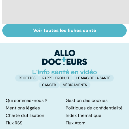
Voir toutes les fiches santé
Tout savoir sur le
Staphylocoque
VI
cerveau
doré : une
do
bactérie sous
p
surveillance
RECETTES
RAPPEL PRODUIT
LE MAG DE LA SANTÉ
CANCER
MÉDICAMENTS
Qui sommes-nous ?
Gestion des cookies
Mentions légales
Politiques de confidentialité
Charte d'utilisation
Index thématique
Flux RSS
Flux Atom