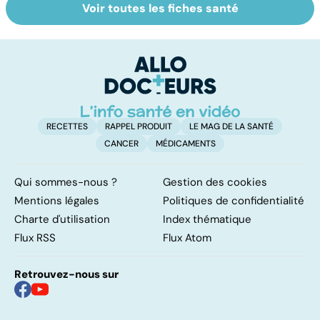
Voir toutes les fiches santé
Tout savoir sur le
Staphylocoque
VI
cerveau
doré : une
do
bactérie sous
p
surveillance
RECETTES
RAPPEL PRODUIT
LE MAG DE LA SANTÉ
CANCER
MÉDICAMENTS
Qui sommes-nous ?
Gestion des cookies
Mentions légales
Politiques de confidentialité
Charte d'utilisation
Index thématique
Flux RSS
Flux Atom
Retrouvez-nous sur