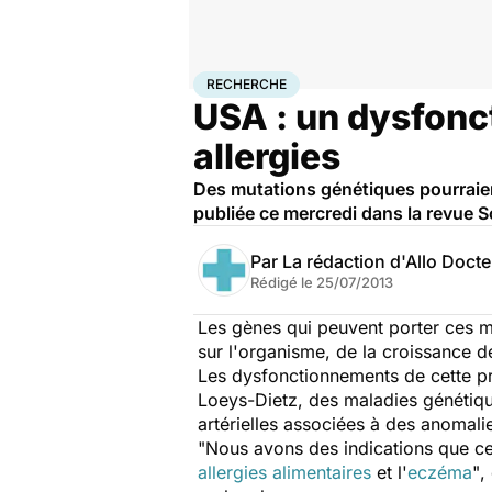
Accueil
Santé
Maladies
Recherche
RECHERCHE
USA : un dysfonc
allergies
Des mutations génétiques pourraien
publiée ce mercredi dans la revue 
Par
La rédaction d'Allo Doct
Rédigé le
25/07/2013
Les gènes qui peuvent porter ces m
sur l'organisme, de la croissance d
Les dysfonctionnements de cette pr
Loeys-Dietz, des maladies génétique
artérielles associées à des anomal
"
Nous avons des indications que c
allergies alimentaires
et l'
eczéma
"
,