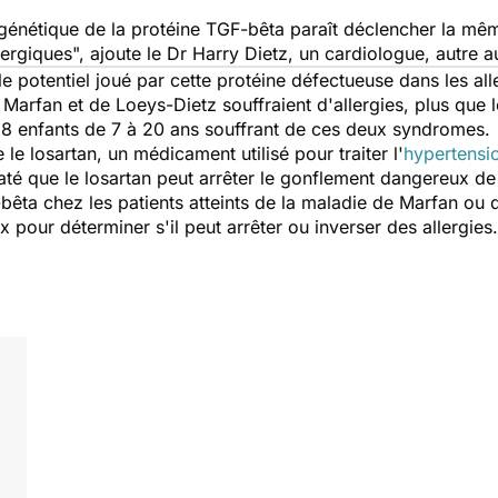
nétique de la protéine TGF-bêta paraît déclencher la même
lergiques"
,
ajoute le Dr Harry Dietz, un cardiologue, autre a
e potentiel joué par cette protéine défectueuse dans les all
arfan et de Loeys-Dietz souffraient d'allergies, plus que l
 58 enfants de 7 à 20 ans souffrant de ces deux syndromes.
le losartan, un médicament utilisé pour traiter l'
hypertensi
até que le losartan peut arrêter le gonflement dangereux d
êta chez les patients atteints de la maladie de Marfan ou 
 pour déterminer s'il peut arrêter ou inverser des allergies.