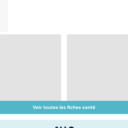
Voir toutes les fiches santé
Staphylocoque doré :
Conjonctivite,
une bactérie sous
kératite, uvéite :
surveillance
attention les yeux !