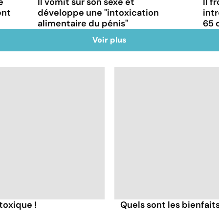
e
Il vomit sur son sexe et
Il f
ent
développe une "intoxication
int
alimentaire du pénis"
65 
Voir plus
toxique !
Quels sont les bienfaits