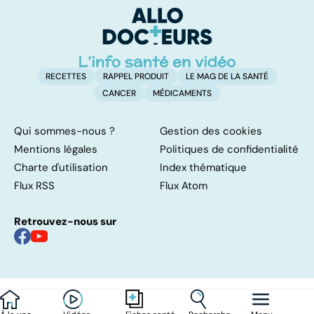
ou sans
involontaires
é
hyperactivité
t
RECETTES
RAPPEL PRODUIT
LE MAG DE LA SANTÉ
CANCER
MÉDICAMENTS
Qui sommes-nous ?
Gestion des cookies
Mentions légales
Politiques de confidentialité
Charte d'utilisation
Index thématique
Flux RSS
Flux Atom
Retrouvez-nous sur