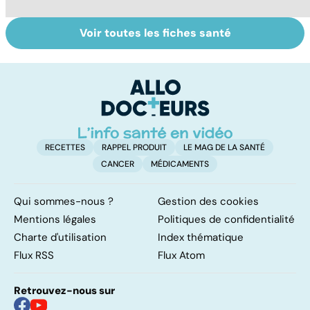
Voir toutes les fiches santé
Grand froid : nos
Perturbateurs
Co
conseils
endocriniens :
ké
une menace pour
at
notre santé
ye
RECETTES
RAPPEL PRODUIT
LE MAG DE LA SANTÉ
CANCER
MÉDICAMENTS
Qui sommes-nous ?
Gestion des cookies
Mentions légales
Politiques de confidentialité
Charte d'utilisation
Index thématique
Flux RSS
Flux Atom
Retrouvez-nous sur