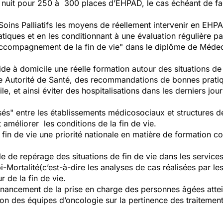
de nuit pour 250 à 300 places d’EHPAD, le cas échéant de f
Soins Palliatifs les moyens de réellement intervenir en E
ques et en les conditionnant à une évaluation régulière pa
Accompagnement de la fin de vie" dans le diplôme de Méd
de à domicile une réelle formation autour des situations de 
te Autorité de Santé, des recommandations de bonnes pratiqu
le, et ainsi éviter des hospitalisations dans les derniers jour
:
sés" entre les établissements médicosociaux et structures de
t améliorer les conditions de la fin de vie.
fin de vie une priorité nationale en matière de formation co
ple de repérage des situations de fin de vie dans les service
i-Mortalité(c’est-à-dire les analyses de cas réalisées par l
 de la fin de vie.
 financement de la prise en charge des personnes âgées atte
xion des équipes d’oncologie sur la pertinence des traitement