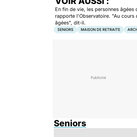
VOIR AUSSI :
En fin de vie, les
personnes
âgées
d
rapporte l'Observatoire. "Au cours d
âgées
", dit-il.
SENIORS
MAISON DE RETRAITE
ARCH
Seniors