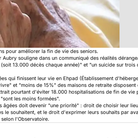
s pour améliorer la fin de vie des seniors.
 Aubry souligne dans un communiqué des réalités dérangean
soit 13.000 décès chaque année)" et "un suicide sur troi
ées
qui finissent leur vie en Ehpad (Établissement d'héber
vre" et "moins de 15%" des maisons de retraite disposent d'u
ait pourtant d'éviter 18.000 hospitalisations de fin de vie p
 "sont les moins formées".
s
âgées
doit devenir "une priorité" : droit de choisir leur lie
les le souhaitent, et le droit d'exprimer leurs souhaits par av
 selon l'Observatoire.