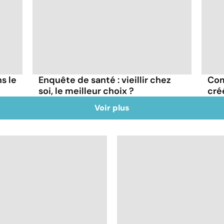
s le
Enquête de santé : vieillir chez
Com
soi, le meilleur choix ?
cré
Voir plus