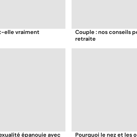
t-elle vraiment
Couple : nos conseils p
retraite
sexualité épanouie avec
Pourquoi le nez et les o