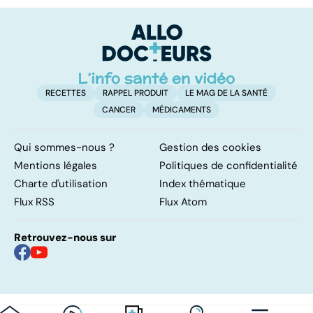
facile !
contre d'une
av
levée de
l'anonymat
RECETTES
RAPPEL PRODUIT
LE MAG DE LA SANTÉ
CANCER
MÉDICAMENTS
Qui sommes-nous ?
Gestion des cookies
Mentions légales
Politiques de confidentialité
Charte d'utilisation
Index thématique
Flux RSS
Flux Atom
Retrouvez-nous sur