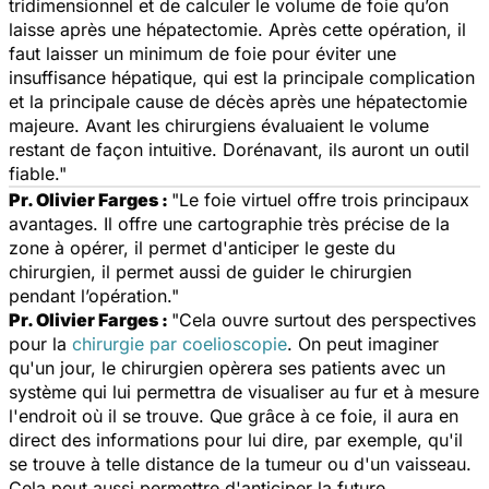
tridimensionnel et de calculer le volume de foie qu’on
laisse après une hépatectomie. Après cette opération, il
faut laisser un minimum de foie pour éviter une
insuffisance hépatique, qui est la principale complication
et la principale cause de décès après une hépatectomie
majeure. Avant les chirurgiens évaluaient le volume
restant de façon intuitive. Dorénavant, ils auront un outil
fiable."
Pr. Olivier Farges :
"Le foie virtuel offre trois principaux
avantages. Il offre une cartographie très précise de la
zone à opérer, il permet d'anticiper le geste du
chirurgien, il permet aussi de guider le chirurgien
pendant l’opération."
Pr. Olivier Farges :
"Cela ouvre surtout des perspectives
pour la
chirurgie par coelioscopie
. On peut imaginer
qu'un jour, le chirurgien opèrera ses patients avec un
système qui lui permettra de visualiser au fur et à mesure
l'endroit où il se trouve. Que grâce à ce foie, il aura en
direct des informations pour lui dire, par exemple, qu'il
se trouve à telle distance de la tumeur ou d'un vaisseau.
Cela peut aussi permettre d'anticiper la future