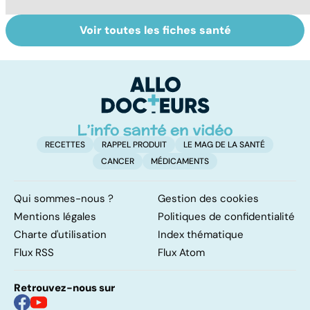
Voir toutes les fiches santé
Tout savoir sur le
Staphylocoque
Fa
cerveau
doré : une
do
bactérie sous
fa
surveillance
RECETTES
RAPPEL PRODUIT
LE MAG DE LA SANTÉ
CANCER
MÉDICAMENTS
Qui sommes-nous ?
Gestion des cookies
Mentions légales
Politiques de confidentialité
Charte d'utilisation
Index thématique
Flux RSS
Flux Atom
Retrouvez-nous sur