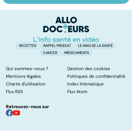
trouble de
sexuelles :
u
l'attention avec
comment s'en
e
ou sans
remettre ?
hyperactivité
RECETTES
RAPPEL PRODUIT
LE MAG DE LA SANTÉ
CANCER
MÉDICAMENTS
Qui sommes-nous ?
Gestion des cookies
Mentions légales
Politiques de confidentialité
Charte d'utilisation
Index thématique
Flux RSS
Flux Atom
Retrouvez-nous sur