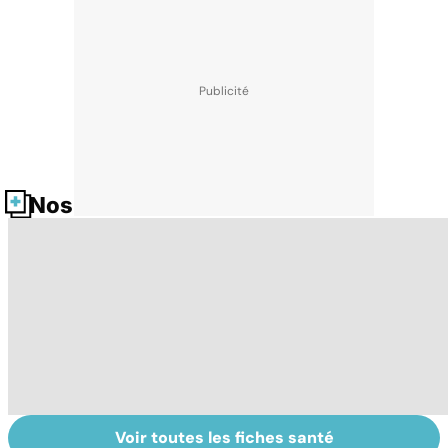
Nos fiches santé
Voir toutes les fiches santé
Le TDAH, un
Violences
T