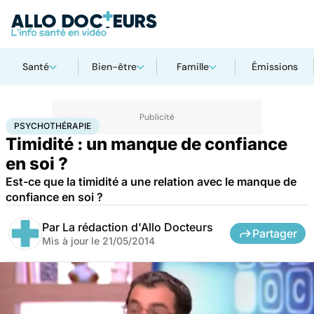
Santé
Bien-être
Famille
Émissions
Accueil
Bien-être
Psycho
Psychothérapie
PSYCHOTHÉRAPIE
Timidité : un manque de confiance
en soi ?
Est-ce que la timidité a une relation avec le manque de
confiance en soi ?
Par
La rédaction d'Allo Docteurs
Partager
Mis à jour le
21/05/2014