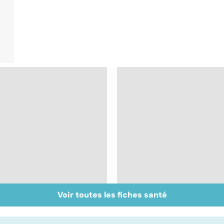
Voir toutes les fiches santé
Accident vasculaire
Trisomie 21 : du
cérébral : l'enfant
dépistage à la prise
également touché
en charge