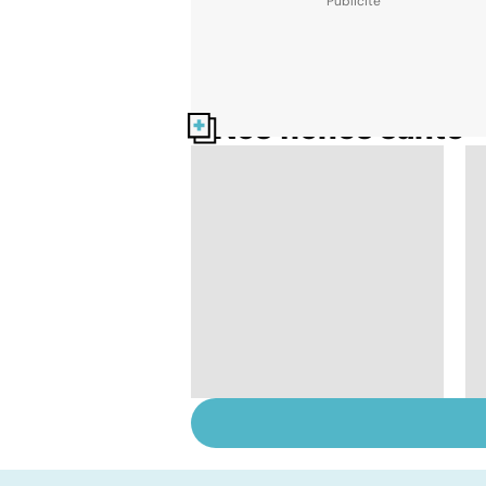
Nos fiches santé
Le TDAH, un trouble
de l'attention avec
ou sans hyperactivité