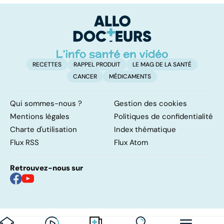
résolutions
retrouver un
él
ventre plat
q
fa
RECETTES
RAPPEL PRODUIT
LE MAG DE LA SANTÉ
CANCER
MÉDICAMENTS
Qui sommes-nous ?
Gestion des cookies
Mentions légales
Politiques de confidentialité
Charte d'utilisation
Index thématique
Flux RSS
Flux Atom
Retrouvez-nous sur