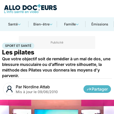
Santé
Bien-être
Famille
Émissions
Accueil
Bien-être
Sport santé
Sport et santé
SPORT ET SANTÉ
Les pilates
Que votre objectif soit de remédier à un mal de dos, une
blessure musculaire ou d’affiner votre silhouette, la
méthode des Pilates vous donnera les moyens d’y
parvenir.
Par
Nordine Attab
Partager
Mis à jour le
09/06/2010