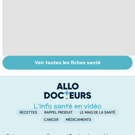
Voir toutes les fiches santé
Comment tenir
Muscler ses
C
ses bonnes
abdos pour
d
résolutions
retrouver un
él
ventre plat
q
fa
RECETTES
RAPPEL PRODUIT
LE MAG DE LA SANTÉ
CANCER
MÉDICAMENTS