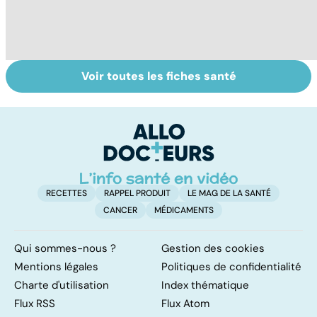
Voir toutes les fiches santé
Le TDAH, un
Accident
Tr
trouble de
vasculaire
dé
l'attention avec
cérébral : l'enfant
p
ou sans
également
hyperactivité
touché
RECETTES
RAPPEL PRODUIT
LE MAG DE LA SANTÉ
CANCER
MÉDICAMENTS
Qui sommes-nous ?
Gestion des cookies
Mentions légales
Politiques de confidentialité
Charte d'utilisation
Index thématique
Flux RSS
Flux Atom