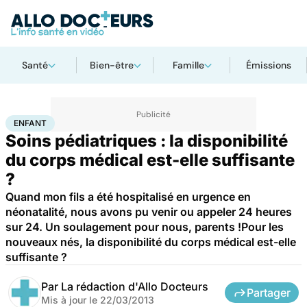
Santé
Bien-être
Famille
Émissions
Accueil
Famille
Enfant
Enfant
ENFANT
Soins pédiatriques : la disponibilité
du corps médical est-elle suffisante
?
Quand mon fils a été hospitalisé en urgence en
néonatalité, nous avons pu venir ou appeler 24 heures
sur 24. Un soulagement pour nous, parents !Pour les
nouveaux nés, la disponibilité du corps médical est-elle
suffisante ?
Par
La rédaction d'Allo Docteurs
Partager
Mis à jour le
22/03/2013