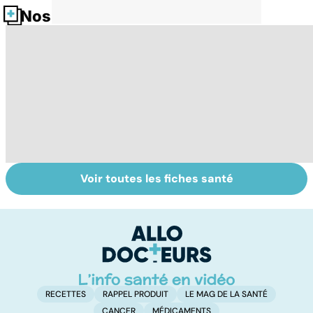
Nos fiches santé
Voir toutes les fiches santé
Le TDAH, un
Accident
Tr
trouble de
vasculaire
dé
l'attention avec
cérébral : l'enfant
p
ou sans
également
hyperactivité
touché
RECETTES
RAPPEL PRODUIT
LE MAG DE LA SANTÉ
CANCER
MÉDICAMENTS