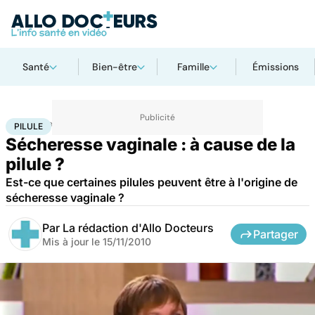
Santé
Bien-être
Famille
Émissions
Accueil
Bien-être
Sexo
Pilule
PILULE
Sécheresse vaginale : à cause de la
pilule ?
Est-ce que certaines pilules peuvent être à l'origine de
sécheresse vaginale ?
Par
La rédaction d'Allo Docteurs
Partager
Mis à jour le
15/11/2010