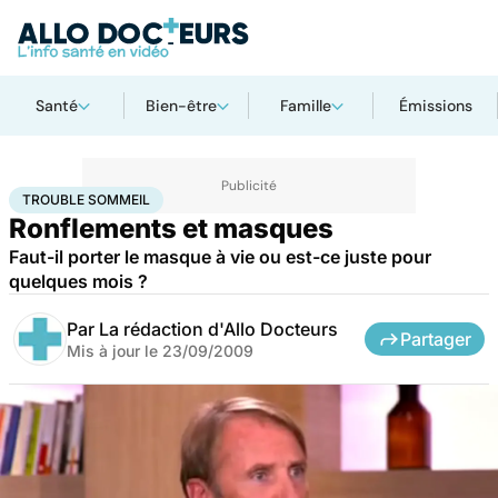
Santé
Bien-être
Famille
Émissions
Accueil
Santé
Trouble sommeil
TROUBLE SOMMEIL
Ronflements et masques
Faut-il porter le masque à vie ou est-ce juste pour
quelques mois ?
Par
La rédaction d'Allo Docteurs
Partager
Mis à jour le
23/09/2009