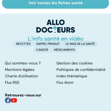
Voir toutes les fiches santé
Narcolepsie : des
Bien dormir,
L
crises de
mais... sans
f
sommeil
médicaments !
involontaires
RECETTES
RAPPEL PRODUIT
LE MAG DE LA SANTÉ
CANCER
MÉDICAMENTS
Qui sommes-nous ?
Gestion des cookies
Mentions légales
Politiques de confidentialité
Charte d'utilisation
Index thématique
Flux RSS
Flux Atom
Retrouvez-nous sur