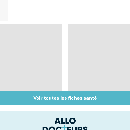
Voir toutes les fiches santé
Bien vivre la
Sexualité, infertilité
ménopause
et PMA, des liens
étroits