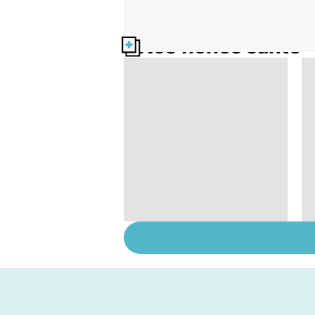
Nos fiches santé
Violences sexuelles :
comment s'en
remettre ?