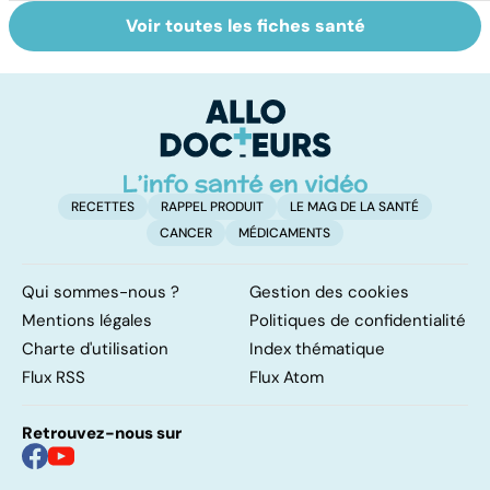
Voir toutes les fiches santé
HPV : tout savoir
Faire du sport à
D
sur les
domicile, c'est
le
papillomavirus
facile !
c
l
l
RECETTES
RAPPEL PRODUIT
LE MAG DE LA SANTÉ
CANCER
MÉDICAMENTS
Qui sommes-nous ?
Gestion des cookies
Mentions légales
Politiques de confidentialité
Charte d'utilisation
Index thématique
Flux RSS
Flux Atom
Retrouvez-nous sur