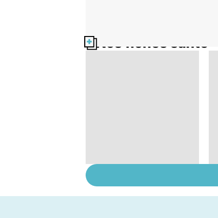
Nos fiches santé
Troubles de la vue : et
si c'était un
glaucome ?