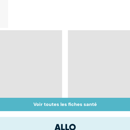
Voir toutes les fiches santé
Conjonctivite,
Faire du sport à
kératite, uvéite :
domicile, c'est facile 
attention les yeux !