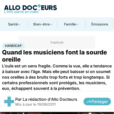
Santé
Bien-être
Famille
Émissions
Accueil
Santé
Maladies
Handicap
HANDICAP
Quand les musiciens font la sourde
oreille
L’ouïe est un sens fragile. Comme la vue, elle a tendance
à baisser avec l’âge. Mais elle peut baisser si on soumet
nos oreilles à des bruits trop forts et trop longtemps. Si
certains professionnels sont protégés, les musiciens,
eux, échappent souvent à la prévention.
Par
La rédaction d'Allo Docteurs
Partager
Mis à jour le
10/08/2011