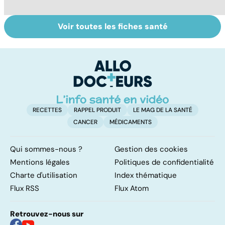
Voir toutes les fiches santé
Embolie
Faire du sport à
D
pulmonaire : un
domicile, c'est
le
caillot dans
facile !
c
l'artère
l
pulmonaire
l
RECETTES
RAPPEL PRODUIT
LE MAG DE LA SANTÉ
CANCER
MÉDICAMENTS
Qui sommes-nous ?
Gestion des cookies
Mentions légales
Politiques de confidentialité
Charte d'utilisation
Index thématique
Flux RSS
Flux Atom
Retrouvez-nous sur