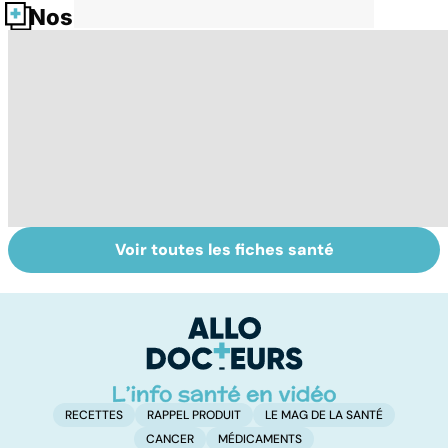
Nos fiches santé
Voir toutes les fiches santé
Exostose
La sciatique : un
O
osseuse : des
symptôme
pr
bosses sous la
douloureux
c
peau
RECETTES
RAPPEL PRODUIT
LE MAG DE LA SANTÉ
CANCER
MÉDICAMENTS