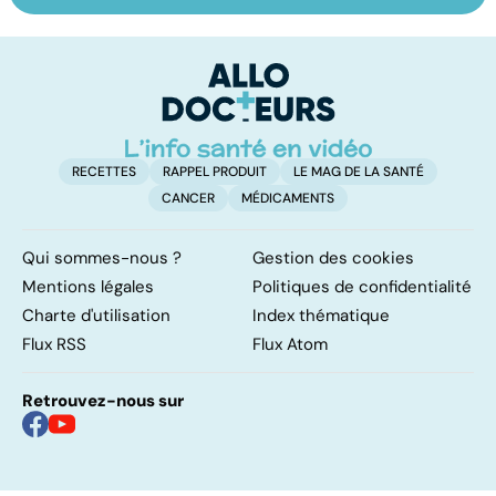
domicile, c'est
le pour et le
e
facile !
contre d'une
l
levée de
l'anonymat
RECETTES
RAPPEL PRODUIT
LE MAG DE LA SANTÉ
CANCER
MÉDICAMENTS
Qui sommes-nous ?
Gestion des cookies
Mentions légales
Politiques de confidentialité
Charte d'utilisation
Index thématique
Flux RSS
Flux Atom
Retrouvez-nous sur