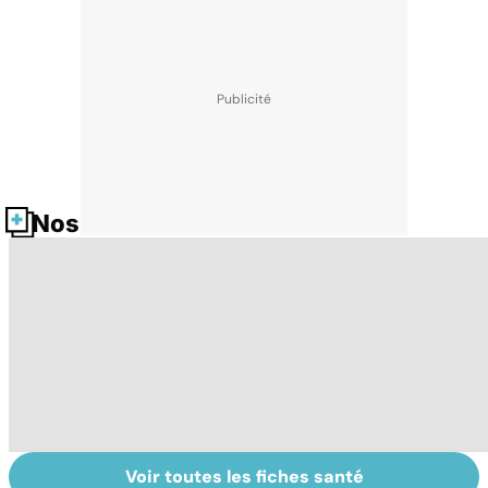
Nos fiches santé
Voir toutes les fiches santé
Faire du sport à
Don de gamètes :
C