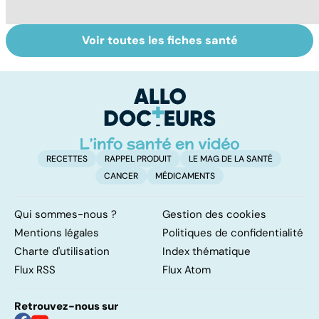
Voir toutes les fiches santé
Peut-on soigner
Surdité brusque :
Q
les acouphènes ?
quand une oreille
os
défaille
fo
e
RECETTES
RAPPEL PRODUIT
LE MAG DE LA SANTÉ
CANCER
MÉDICAMENTS
Qui sommes-nous ?
Gestion des cookies
Mentions légales
Politiques de confidentialité
Charte d'utilisation
Index thématique
Flux RSS
Flux Atom
Retrouvez-nous sur