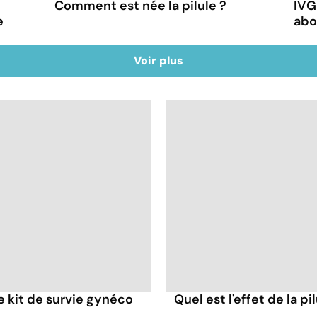
Comment est née la pilule ?
IVG
e
abo
%
Voir plus
re kit de survie gynéco
Quel est l'effet de la p