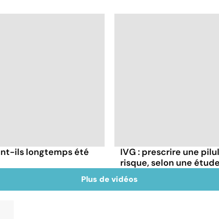
nt-ils longtemps été
IVG : prescrire une pilu
risque, selon une étud
Plus de vidéos