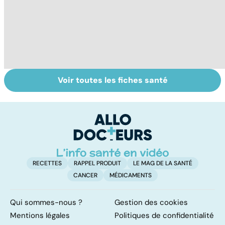
Voir toutes les fiches santé
Tout savoir sur le
Mélanome : le
D
cancer de la
plus redouté des
à 
vessie
cancers de la
peau
RECETTES
RAPPEL PRODUIT
LE MAG DE LA SANTÉ
CANCER
MÉDICAMENTS
Qui sommes-nous ?
Gestion des cookies
Mentions légales
Politiques de confidentialité