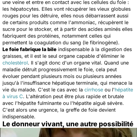
une veine et entre en contact avec les cellules du foie :
les hépatocytes. Elles vont récupérer les vieux globules
rouges pour les détruire, elles nous débarrassent aussi
de certains produits comme l'ammoniac, récupèrent le
sucre pour le stocker, et à partir des acides aminés elles
fabriquent des protéines, notamment celles qui
permettent la coagulation du sang (le fibrinogène).
Le foie fabrique la bile
indispensable à la digestion des
graisses, et il est le seul organe capable d'éliminer le
cholestérol
. Il s'agit donc d'un organe vital. Quand une
maladie détruit progressivement le foie, cela peut
évoluer pendant plusieurs mois ou plusieurs années
jusqu'à l'insuffisance hépatique terminale, qui menace la
vie du malade. C'est le cas avec la
cirrhose
ou l'
hépatite
à virus C
. L'altération peut être plus rapide et brutale
avec l'hépatite fulminante ou l'hépatite aiguë sévère.
C'est alors une urgence, la greffe de foie devient
indispensable.
Le donneur vivant, une autre possibilité