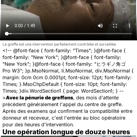
La greffe est une intervention parfaitement contrôlée et surveillée.
<!-- @font-face { font-family: "Times"; }@font-face {
font-family: "New York"; }@font-face { font-family:
"New York"; }@font-face { font-family: "ヒラギノ角ゴ
Pro W3"; }p.MsoNormal, li.MsoNormal, div.MsoNormal {
margin: 0cm 0cm 0.0001pt; font-size: 12pt; font-family:
Times; }.MsoChpDefault { font-size: 10pt; font-family:
Times; }div.WordSection1 { page: WordSection1; } --
>
Avec la pénurie de greffons
, des mois d'attente
précèdent généralement l'appel du centre de greffe.
Après des examens qui confirment la compatibilité entre
donneur et receveur, c'est l'entrée au bloc opératoire
pour des heures d'intervention.
Une opération longue de douze heures