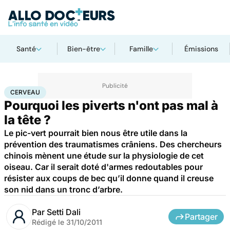
Santé
Bien-être
Famille
Émissions
Accueil
Santé
Maladies
Cerveau
CERVEAU
Pourquoi les piverts n'ont pas mal à
la tête ?
Le pic-vert pourrait bien nous être utile dans la
prévention des traumatismes crâniens. Des chercheurs
chinois mènent une étude sur la physiologie de cet
oiseau. Car il serait doté d'armes redoutables pour
résister aux coups de bec qu’il donne quand il creuse
son nid dans un tronc d’arbre.
Par
Setti Dali
Partager
Rédigé le
31/10/2011