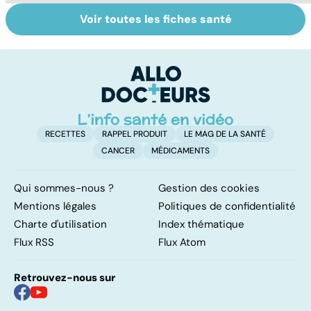
Voir toutes les fiches santé
Exostose
Narcolepsie : des
La
osseuse : des
crises de
s
bosses sous la
sommeil
d
peau
involontaires
RECETTES
RAPPEL PRODUIT
LE MAG DE LA SANTÉ
CANCER
MÉDICAMENTS
Qui sommes-nous ?
Gestion des cookies
Mentions légales
Politiques de confidentialité
Charte d'utilisation
Index thématique
Flux RSS
Flux Atom
Retrouvez-nous sur