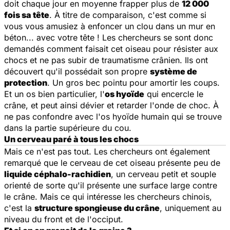
doit chaque jour en moyenne frapper plus de
12 000
fois sa tête
. À titre de comparaison, c'est comme si
vous vous amusiez à enfoncer un clou dans un mur en
béton... avec votre tête ! Les chercheurs se sont donc
demandés comment faisait cet oiseau pour résister aux
chocs et ne pas subir de traumatisme crânien. Ils ont
découvert qu'il possédait son propre
système de
protection
. Un gros bec pointu pour amortir les coups.
Et un os bien particulier, l'
os hyoïde
qui encercle le
crâne, et peut ainsi dévier et retarder l'onde de choc. À
ne pas confondre avec l'os hyoïde humain qui se trouve
dans la partie supérieure du cou.
Un cerveau paré à tous les chocs
Mais ce n'est pas tout. Les chercheurs ont également
remarqué que le cerveau de cet oiseau présente peu de
liquide céphalo-rachidien
, un cerveau petit et souple
orienté de sorte qu'il présente une surface large contre
le crâne. Mais ce qui intéresse les chercheurs chinois,
c'est la
structure spongieuse du crâne
, uniquement au
niveau du front et de l'occiput.