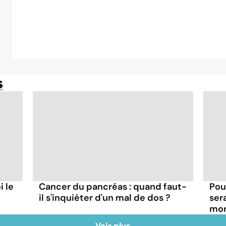
s
i le
Cancer du pancréas : quand faut-
Pou
il s'inquiéter d'un mal de dos ?
ser
mor
Voir plus