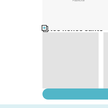
Nos fiches santé
Faire du sport à
domicile, c'est facile !