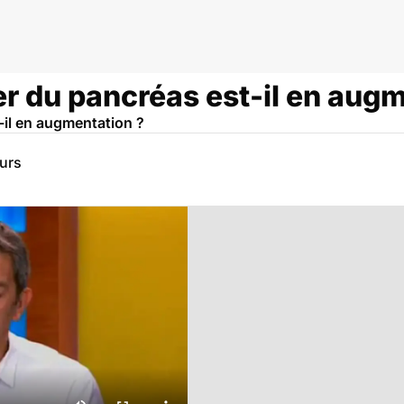
as
er du pancréas est-il en aug
-il en augmentation ?
eurs