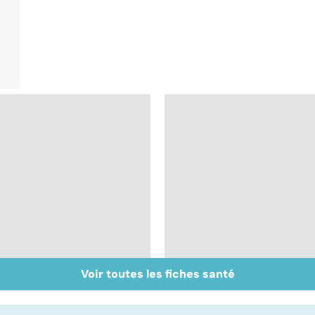
Voir toutes les fiches santé
Don de gamètes : le
Médecine de
pour et le contre
proximité : quel
d'une levée de
avenir ?