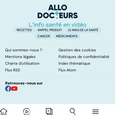
attention les
facile !
de
yeux !
o
RECETTES
RAPPEL PRODUIT
LE MAG DE LA SANTÉ
CANCER
MÉDICAMENTS
Qui sommes-nous ?
Gestion des cookies
Mentions légales
Politiques de confidentialité
Charte d'utilisation
Index thématique
Flux RSS
Flux Atom
Retrouvez-nous sur