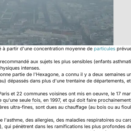
hé à partir d'une concentration moyenne de
particules
prévue
st recommandé aux sujets les plus sensibles (enfants asthm
physiques intenses.
 bonne partie de l'Hexagone, a connu il y a deux semaines u
veau) dépassés dans plus d'une trentaine de départements, et
 Paris et 22 communes voisines ont mis en oeuvre, le 17 mars,
qu'une seule fois, en 1997, et qui doit faire prochainement l
res ultra-fines, sont dues au chauffage (au bois ou au fioul),
 l'asthme, des allergies, des maladies respiratoires ou cardi
, qui pénètrent dans les ramifications les plus profondes de