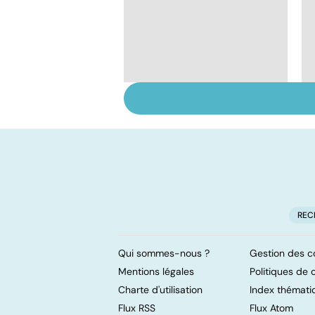
Faire du sport à
domicile, c'est facile !
REC
Qui sommes-nous ?
Gestion des c
Mentions légales
Politiques de c
Charte d'utilisation
Index thémati
Flux RSS
Flux Atom