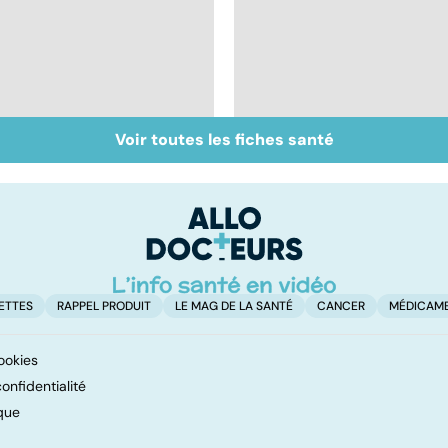
Voir toutes les fiches santé
Don de gamètes : le
Médecine de
pour et le contre
proximité : quel
d'une levée de
avenir ?
l'anonymat
ETTES
RAPPEL PRODUIT
LE MAG DE LA SANTÉ
CANCER
MÉDICAM
ookies
onfidentialité
que