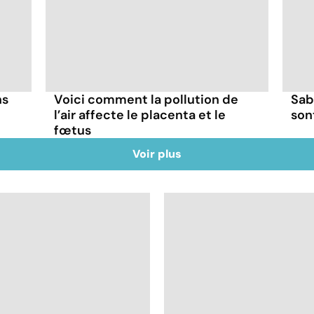
ns
Voici comment la pollution de
Sab
l’air affecte le placenta et le
son
fœtus
Voir plus