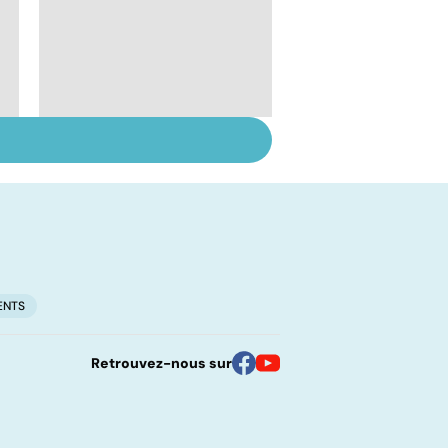
Troubles de
l'ovulation : de la
stimulation à la
maturation
ENTS
Retrouvez-nous sur