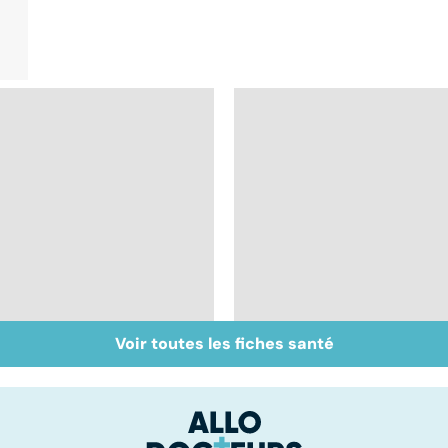
Voir toutes les fiches santé
Perturbateurs
Faire du sport à
endocriniens : une
domicile, c'est facile 
menace pour notre
santé