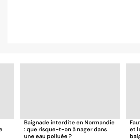
Baignade interdite en Normandie
Faut
e
: que risque-t-on à nager dans
et 
une eau polluée ?
bai