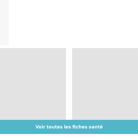
Voir toutes les fiches santé
Perturbateurs
Faire du sport à
endocriniens : une
domicile, c'est facile 