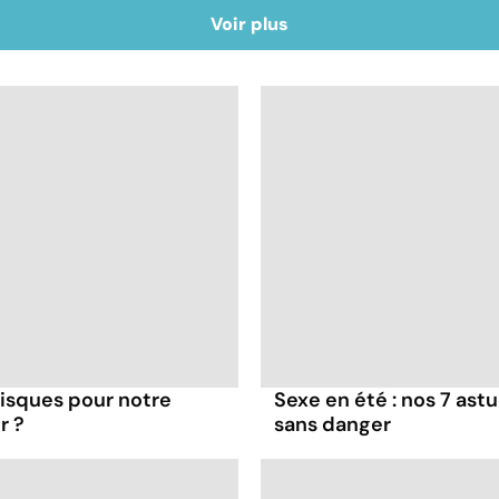
Voir plus
 risques pour notre
Sexe en été : nos 7 as
r ?
sans danger