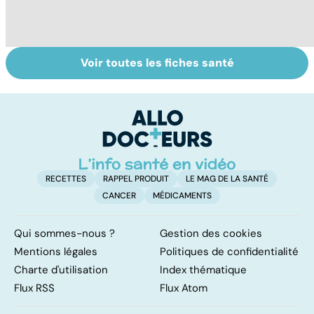
Voir toutes les fiches santé
Arthrite,
Des solutions
Sp
polyarthrite... :
pour améliorer sa
au
les articulations
souplesse
en souffrance
RECETTES
RAPPEL PRODUIT
LE MAG DE LA SANTÉ
CANCER
MÉDICAMENTS
Qui sommes-nous ?
Gestion des cookies
Mentions légales
Politiques de confidentialité
Charte d'utilisation
Index thématique
Flux RSS
Flux Atom