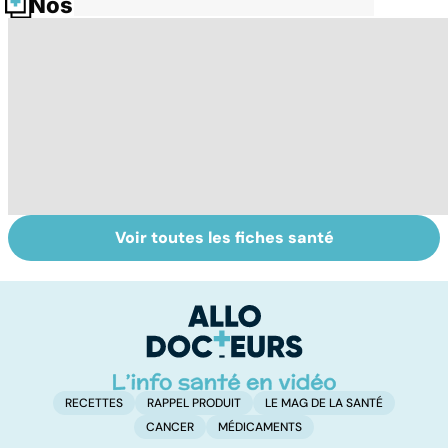
Nos fiches santé
Voir toutes les fiches santé
Glande thyroïde :
Faire du sport à
D
le gendarme de
domicile, c'est
le
la régulation
facile !
c
corporelle
l
l
RECETTES
RAPPEL PRODUIT
LE MAG DE LA SANTÉ
CANCER
MÉDICAMENTS