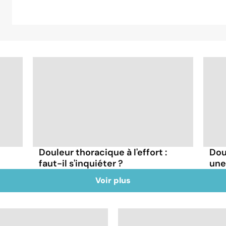
Douleur thoracique à l'effort :
Doul
faut-il s'inquiéter ?
une
Voir plus