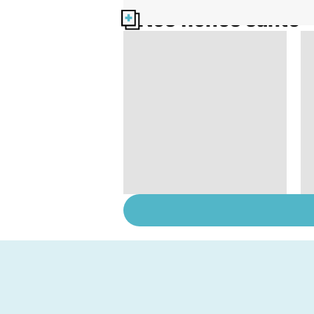
Nos fiches santé
Narcolepsie : des
crises de sommeil
involontaires