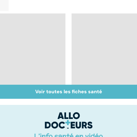
Voir toutes les fiches santé
Bien dormir, mais...
Le mystère de la
sans médicaments !
fibromyalgie